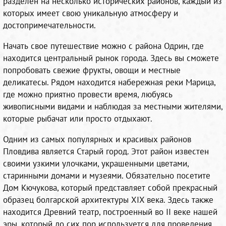
разделён на несколько исторических районов, каждый из
которых имеет свою уникальную атмосферу и
достопримечательности.
Начать свое путешествие можно с района Одрин, где
находится центральный рынок города. Здесь вы сможете
попробовать свежие фрукты, овощи и местные
деликатесы. Рядом находится набережная реки Марица,
где можно приятно провести время, любуясь
живописными видами и наблюдая за местными жителями,
которые рыбачат или просто отдыхают.
Одним из самых популярных и красивых районов
Пловдива является Старый город. Этот район известен
своими узкими улочками, украшенными цветами,
старинными домами и музеями. Обязательно посетите
Дом Кючукова, который представляет собой прекрасный
образец болгарской архитектуры XIX века. Здесь также
находится Древний театр, построенный во II веке нашей
эры, который до сих пор используется для проведения